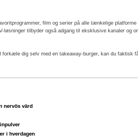
oritprogrammer, film og serier på alle tænkelige platforme -
løsninger tilbyder også adgang til eksklusive kanaler og on
forkæle dig selv med en takeaway-burger, kan du faktisk få 
en nervös värd
inpulver
er i hverdagen