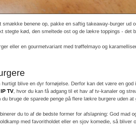
 at smække benene op, pakke en saftig takeaway-burger ud og
ekt stegte kød, den smeltede ost og de lækre toppings - det b
er eller en gourmetvariant med trøffelmayo og karamelliser
burgere
urtigt blive en dyr fornøjelse. Derfor kan det være en god 
r
IP TV
, hvor du kan få adgang til et hav af tv-kanaler og stre
n du bruge de sparede penge på flere lækre burgere uden at g
mbinerer du to af de bedste former for afslapning: God mad 
ldkamp med favoritholdet eller en sjov komedie, så bliver