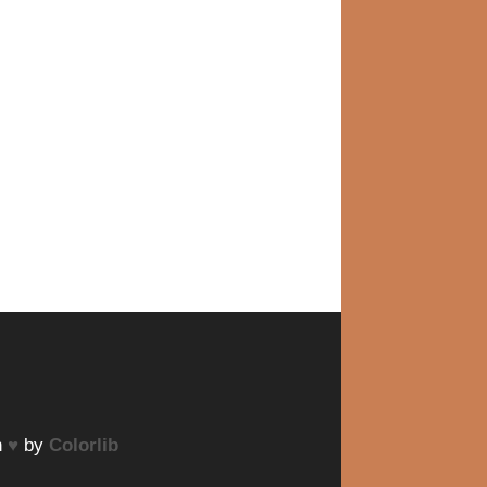
h
♥
by
Colorlib